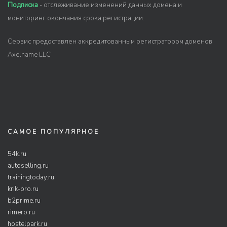
Подписка
- отслеживание изменений данных домена и
мониторинг окончания срока регистрации.
Сервис предоставлен аккредитованным регистратором доменов
Axelname LLC
САМОЕ ПОПУЛЯРНОЕ
54k.ru
autoselling.ru
trainingtoday.ru
krik-pro.ru
b2prime.ru
rimero.ru
hostelpark.ru