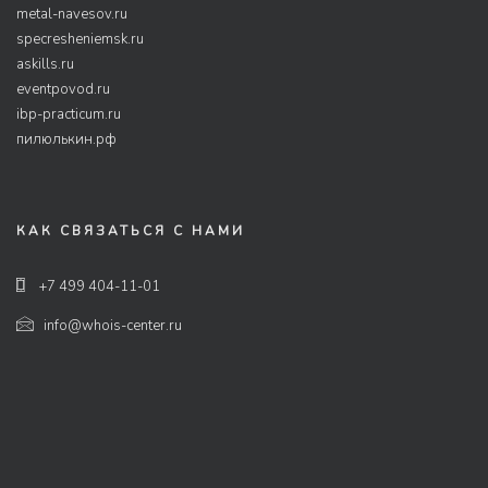
metal-navesov.ru
specresheniemsk.ru
askills.ru
eventpovod.ru
ibp-practicum.ru
пилюлькин.рф
КАК СВЯЗАТЬСЯ С НАМИ
+7 499 404-11-01
info@whois-center.ru