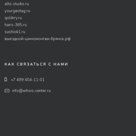
alto-studio.ru
yourgeotag.ru
qolibry.ru
hairs-365.ru
sushiok1.ru
выездной-шиномонтаж-брянск.рф
КАК СВЯЗАТЬСЯ С НАМИ
+7 499 404-11-01
info@whois-center.ru