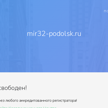
П
mir32-podolsk.ru
свободен!
ез любого аккредитованного регистратора!