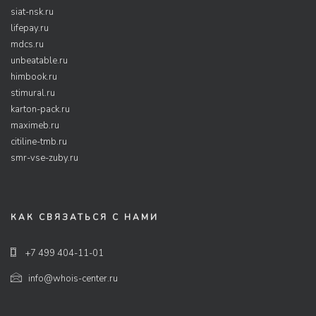
siat-nsk.ru
lifepay.ru
mdcs.ru
unbeatable.ru
himbook.ru
stimural.ru
karton-pack.ru
maximeb.ru
citiline-tmb.ru
smr-vse-zuby.ru
КАК СВЯЗАТЬСЯ С НАМИ
+7 499 404-11-01
info@whois-center.ru