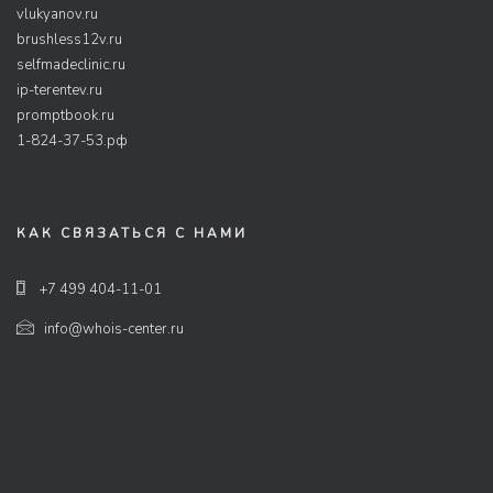
vlukyanov.ru
brushless12v.ru
selfmadeclinic.ru
ip-terentev.ru
promptbook.ru
1-824-37-53.рф
КАК СВЯЗАТЬСЯ С НАМИ
+7 499 404-11-01
info@whois-center.ru