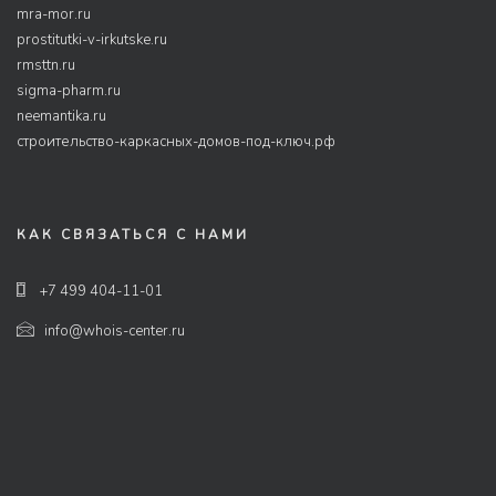
mra-mor.ru
prostitutki-v-irkutske.ru
rmsttn.ru
sigma-pharm.ru
neemantika.ru
строительство-каркасных-домов-под-ключ.рф
КАК СВЯЗАТЬСЯ С НАМИ
+7 499 404-11-01
info@whois-center.ru