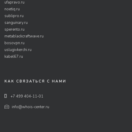
ufapravo.ru
noetiq.ru
sublipro.ru
sanguinary.ru
sperento.ru
metablackcraftwave.ru
bosovpn.ru
uslugivkerchi.ru
kabel67.ru
КАК СВЯЗАТЬСЯ С НАМИ
+7 499 404-11-01
info@whois-center.ru