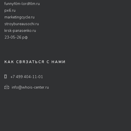
funnyfilm-lordfilm.ru
px6.ru
marketingcycle.ru
stroybureausochi.ru
krsk-panasenko.ru
23-05-26.рф
КАК СВЯЗАТЬСЯ С НАМИ
+7 499 404-11-01
info@whois-center.ru