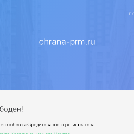
П
ohrana-prm.ru
боден!
ез любого аккредитованного регистратора!