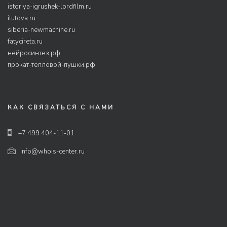
istoriya-igrushek-lordfilm.ru
itutova.ru
siberia-newmachine.ru
fatycireta.ru
нейросинтез.рф
прокат-тепловой-пушки.рф
КАК СВЯЗАТЬСЯ С НАМИ
+7 499 404-11-01
info@whois-center.ru