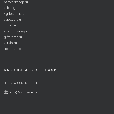
partvorkshop.ru
acb-bigpro.ru
4g-bezlimit.ru
capclean.ru
lumicrm.ru
sosopipiskyyy.ru
gifts-time.ru
kursio.ru
ноздри.рф
КАК СВЯЗАТЬСЯ С НАМИ
+7 499 404-11-01
info@whois-center.ru