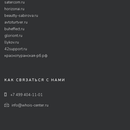
satercom.ru
horizonai.ru
beautty-sabirova.ru
avtoturtver.ru
buheffect.ru
gloriont.ru
llykov.ru
42support.ru
краснотуранская-рб.рф
КАК СВЯЗАТЬСЯ С НАМИ
+7 499 404-11-01
info@whois-center.ru