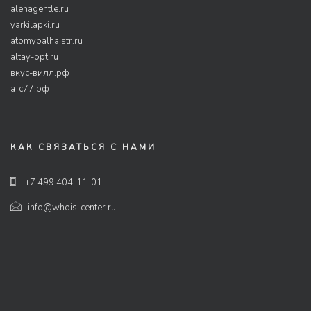
alenagentle.ru
yarkilapki.ru
atomybalhaistr.ru
altay-opt.ru
вкус-вилл.рф
атс77.рф
КАК СВЯЗАТЬСЯ С НАМИ
+7 499 404-11-01
info@whois-center.ru