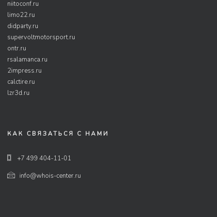
niitoconf.ru
limo22.ru
didparty.ru
supervoltmotorsport.ru
ontr.ru
rsalamanca.ru
2impress.ru
calctire.ru
lzr3d.ru
КАК СВЯЗАТЬСЯ С НАМИ
+7 499 404-11-01
info@whois-center.ru