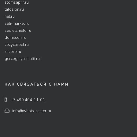
stomsapfir.ru
talosion.ru
fiet.ru
seti-market.ru
secretshield.ru
domilson.ru
cozycarpet.ru
zncore.ru
gercoginya-malfi.ru
КАК СВЯЗАТЬСЯ С НАМИ
+7 499 404-11-01
info@whois-center.ru