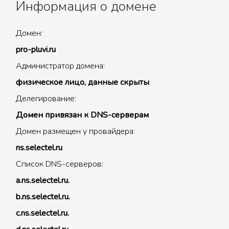
Информация о домене
Домен:
pro-pluvi.ru
Администратор домена:
физическое лицо, данные скрыты
Делегирование:
Домен привязан к DNS-серверам
Домен размещен у провайдера:
ns.selectel.ru
Список DNS-серверов:
a.ns.selectel.ru.
b.ns.selectel.ru.
c.ns.selectel.ru.