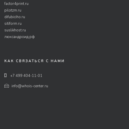
factor4print.ru
pilotzm.ru
difubiciho.ru
sitiform.ru
suslikhost.ru
люксандроид.рф
КАК СВЯЗАТЬСЯ С НАМИ
+7 499 404-11-01
info@whois-center.ru