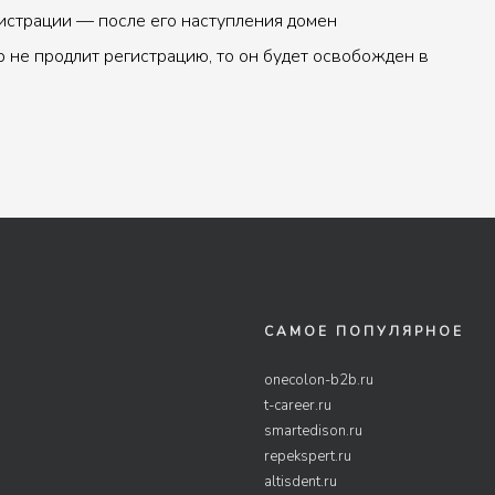
истрации — после его наступления домен
р не продлит регистрацию, то он будет освобожден в
САМОЕ ПОПУЛЯРНОЕ
onecolon-b2b.ru
t-career.ru
smartedison.ru
repekspert.ru
altisdent.ru