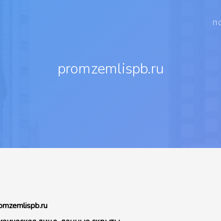
П
promzemlispb.ru
omzemlispb.ru