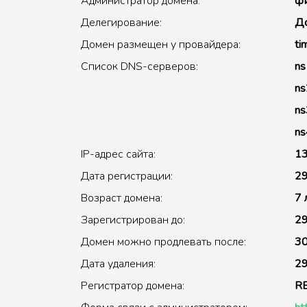
Администратор домена:
фи
Делегирование:
До
Домен размещен у провайдера:
ti
Список DNS-серверов:
ns
ns
ns
ns
IP-адрес сайта:
13
Дата регистрации:
29
Возраст домена:
7 
Зарегистрирован до:
29
Домен можно продлевать после:
30
Дата удаления:
29
Регистратор домена:
R