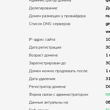
Администратор домена:
фи
Делегирование:
До
Домен размещен у провайдера:
ns
Список DNS-серверов:
gi
we
IP-адрес сайта:
10
Дата регистрации:
30
Возраст домена:
1 
Зарегистрирован до:
30
Домен можно продлевать после:
1 
Дата удаления:
31
Регистратор домена:
D
Форма связи с администратором:
ht
Данные актуальны на:
08