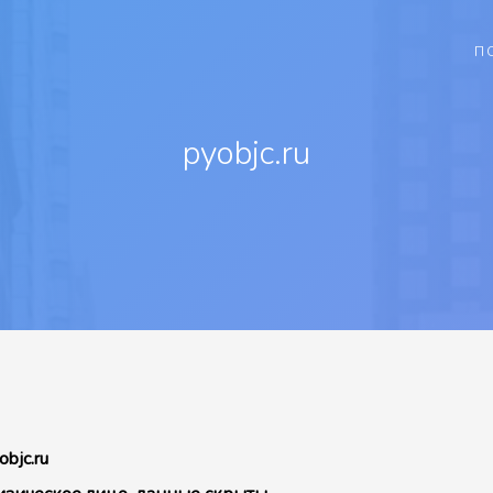
П
pyobjc.ru
objc.ru