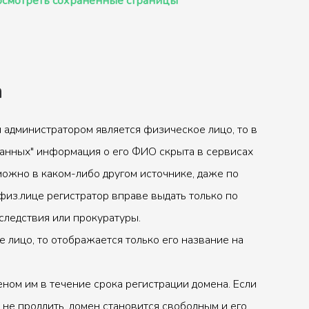
смотреть сохранённые страницы
а
 администратором является физическое лицо, то в
анных" информация о его ФИО скрыта в сервисах
можно в каком-либо другом источнике, даже по
физ.лице регистратор вправе выдать только по
следствия или прокуратуры.
 лицо, то отображается только его название на
ном им в течение срока регистрации домена. Если
 не продлить, домен становится свободным и его