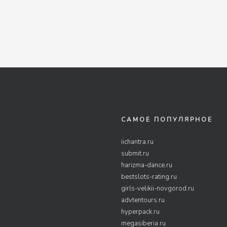
САМОЕ ПОПУЛЯРНОЕ
iichantra.ru
submit.ru
harizma-dance.ru
bestslots-rating.ru
girls-velikii-novgorod.ru
advtentours.ru
hyperpack.ru
megasiberia.ru