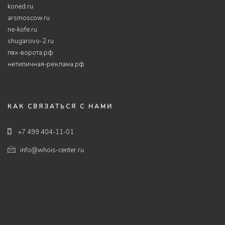
koned.ru
arsmoscow.ru
ne-kofe.ru
shugarovo-2.ru
пвх-ворота.рф
нетипичная-реклама.рф
КАК СВЯЗАТЬСЯ С НАМИ
+7 499 404-11-01
info@whois-center.ru