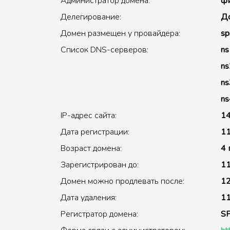
Администратор домена:
фи
Делегирование:
До
Домен размещен у провайдера:
sp
Список DNS-серверов:
ns
ns
ns
ns
IP-адрес сайта:
14
Дата регистрации:
11
Возраст домена:
4 
Зарегистрирован до:
11
Домен можно продлевать после:
12
Дата удаления:
11
Регистратор домена:
S