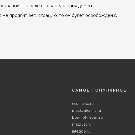
истрации — после его наступления домен
р не продлит регистрацию, то он будет освобожден в
САМОЕ ПОПУЛЯРНОЕ
ecomarka.ru
moskvatennis.ru
bos-hot-repair.ru
rmctrust.ru
intecjob.ru