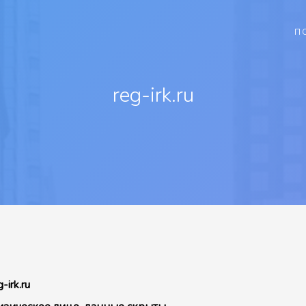
П
reg-irk.ru
g-irk.ru