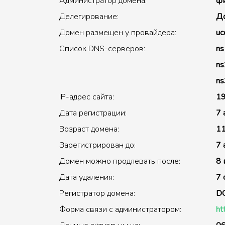
Администратор домена:
фи
Делегирование:
До
Домен размещен у провайдера:
uc
Список DNS-серверов:
ns
ns
ns
IP-адрес сайта:
19
Дата регистрации:
7 
Возраст домена:
11
Зарегистрирован до:
7 
Домен можно продлевать после:
8 
Дата удаления:
7 
Регистратор домена:
D
Форма связи с администратором:
ht