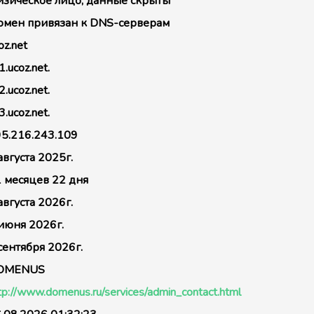
зическое лицо, данные скрыты
мен привязан к DNS-серверам
oz.net
1.ucoz.net.
2.ucoz.net.
3.ucoz.net.
5.216.243.109
августа 2025г.
 месяцев 22 дня
августа 2026г.
июня 2026г.
сентября 2026г.
OMENUS
tp://www.domenus.ru/services/admin_contact.html