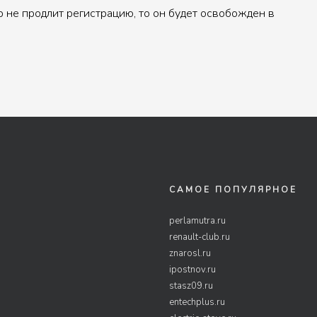
р не продлит регистрацию, то он будет освобожден в
САМОЕ ПОПУЛЯРНОЕ
perlamutra.ru
renault-club.ru
znarosl.ru
ipostnov.ru
stasz09.ru
entechplus.ru