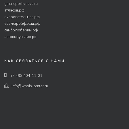
giria-sportivnaya.ru
атласов.рф
очаровательная.рф
уралстройфасад.рф
самболюберцы.рф
автовыкуп-лмо.рф
КАК СВЯЗАТЬСЯ С НАМИ
+7 499 404-11-01
info@whois-center.ru