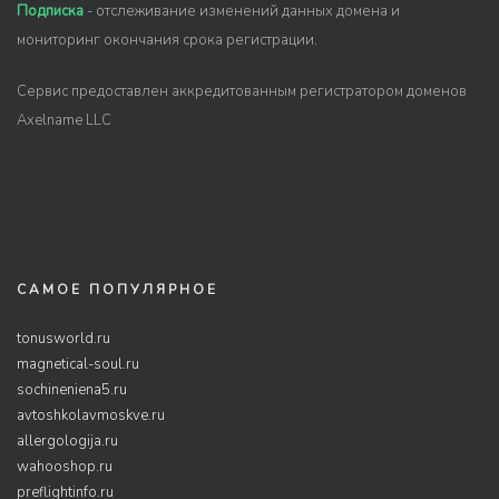
Подписка
- отслеживание изменений данных домена и
мониторинг окончания срока регистрации.
Сервис предоставлен аккредитованным регистратором доменов
Axelname LLC
САМОЕ ПОПУЛЯРНОЕ
tonusworld.ru
magnetical-soul.ru
sochineniena5.ru
avtoshkolavmoskve.ru
allergologija.ru
wahooshop.ru
preflightinfo.ru