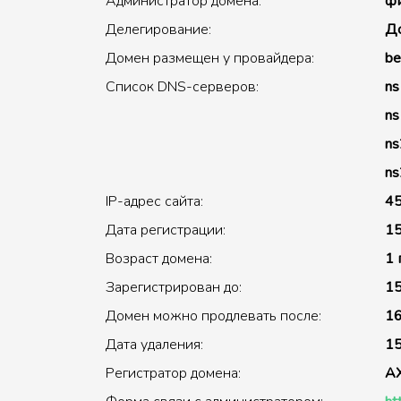
Администратор домена:
фи
Делегирование:
До
Домен размещен у провайдера:
be
Список DNS-серверов:
ns
ns
ns
ns
IP-адрес сайта:
45
Дата регистрации:
15
Возраст домена:
1 
Зарегистрирован до:
15
Домен можно продлевать после:
16
Дата удаления:
15
Регистратор домена:
A