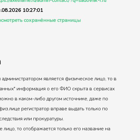
tps://axelname.ru/admin-contact/?q=sadovnik-r.ru
.08.2026 10:27:01
смотреть сохранённые страницы
а
 администратором является физическое лицо, то в
анных" информация о его ФИО скрыта в сервисах
можно в каком-либо другом источнике, даже по
физ.лице регистратор вправе выдать только по
следствия или прокуратуры.
 лицо, то отображается только его название на