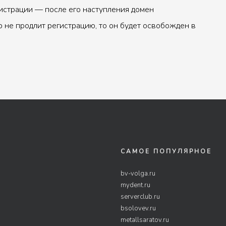
истрации — после его наступления домен
р не продлит регистрацию, то он будет освобожден в
САМОЕ ПОПУЛЯРНОЕ
bv-volga.ru
mydent.ru
serverclub.ru
bsolovev.ru
metallsaratov.ru