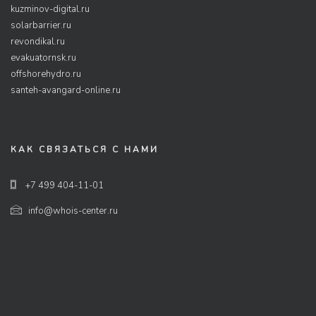
kuzminov-digital.ru
solarbarrier.ru
revondikal.ru
evakuatornsk.ru
offshorehydro.ru
santeh-avangard-online.ru
КАК СВЯЗАТЬСЯ С НАМИ
+7 499 404-11-01
info@whois-center.ru