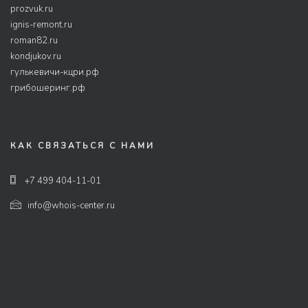
prozvuk.ru
ignis-remont.ru
roman82.ru
kondjukov.ru
гулькевичи-кцри.рф
грибошеринг.рф
КАК СВЯЗАТЬСЯ С НАМИ
+7 499 404-11-01
info@whois-center.ru