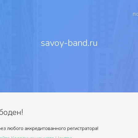
П
savoy-band.ru
боден!
ез любого аккредитованного регистратора!