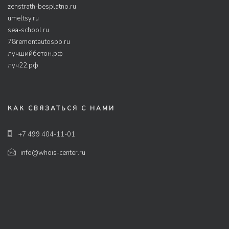
zenstrath-besplatno.ru
umeltsy.ru
sea-school.ru
78remontautospb.ru
лучшийбетон.рф
луч22.рф
КАК СВЯЗАТЬСЯ С НАМИ
+7 499 404-11-01
info@whois-center.ru