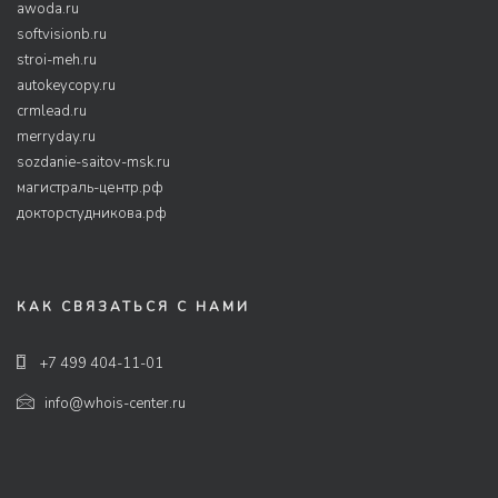
awoda.ru
softvisionb.ru
stroi-meh.ru
autokeycopy.ru
crmlead.ru
merryday.ru
sozdanie-saitov-msk.ru
магистраль-центр.рф
докторстудникова.рф
КАК СВЯЗАТЬСЯ С НАМИ
+7 499 404-11-01
info@whois-center.ru