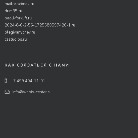
mailproximax.ru
dum35.ru
baoli-forklift.ru
2024-8-6-2-56-1725580597426-1.ru
olegivanychev.ru
castudios.ru
КАК СВЯЗАТЬСЯ С НАМИ
+7 499 404-11-01
info@whois-center.ru