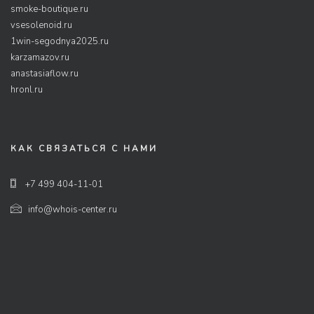
smoke-boutique.ru
vsesolenoid.ru
1win-segodnya2025.ru
karzamazov.ru
anastasiaflow.ru
hronl.ru
КАК СВЯЗАТЬСЯ С НАМИ
+7 499 404-11-01
info@whois-center.ru