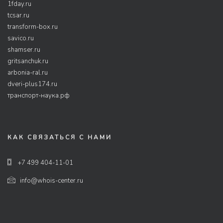
1fday.ru
tcsar.ru
transform-box.ru
savico.ru
shamser.ru
gritsanchuk.ru
arbonia-ral.ru
dveri-plus174.ru
транспорт-наука.рф
КАК СВЯЗАТЬСЯ С НАМИ
+7 499 404-11-01
info@whois-center.ru