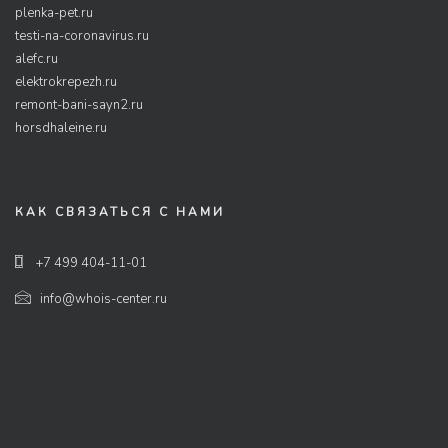
plenka-pet.ru
testi-na-coronavirus.ru
alefc.ru
elektrokrepezh.ru
remont-bani-sayn2.ru
horsdhaleine.ru
КАК СВЯЗАТЬСЯ С НАМИ
+7 499 404-11-01
info@whois-center.ru