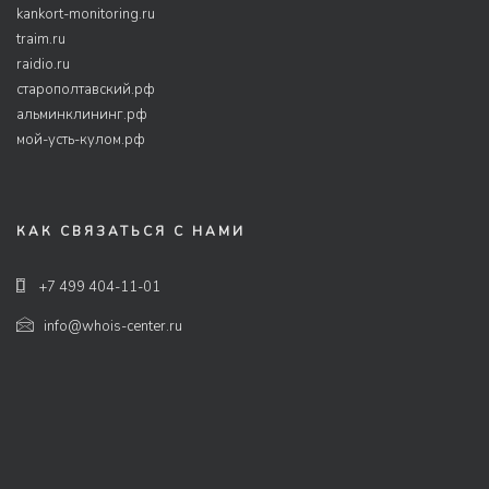
kankort-monitoring.ru
traim.ru
raidio.ru
старополтавский.рф
альминклининг.рф
мой-усть-кулом.рф
КАК СВЯЗАТЬСЯ С НАМИ
+7 499 404-11-01
info@whois-center.ru