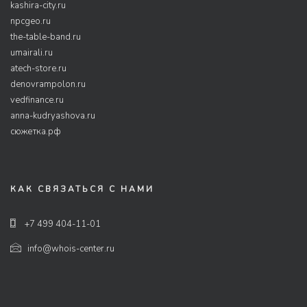
kashira-city.ru
npcgeo.ru
the-table-band.ru
umairali.ru
atech-store.ru
denovrampolon.ru
vedfinance.ru
anna-kudryashova.ru
сюжетка.рф
КАК СВЯЗАТЬСЯ С НАМИ
+7 499 404-11-01
info@whois-center.ru