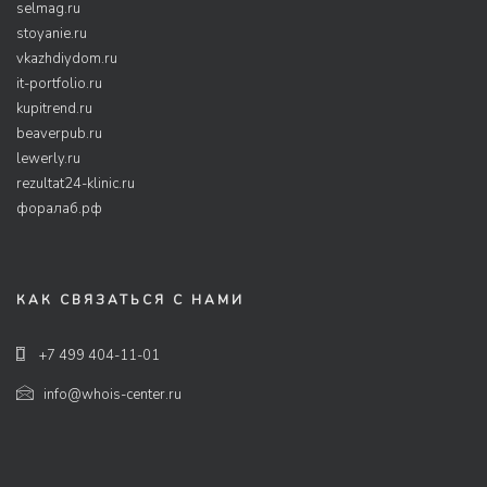
selmag.ru
stoyanie.ru
vkazhdiydom.ru
it-portfolio.ru
kupitrend.ru
beaverpub.ru
lewerly.ru
rezultat24-klinic.ru
форалаб.рф
КАК СВЯЗАТЬСЯ С НАМИ
+7 499 404-11-01
info@whois-center.ru