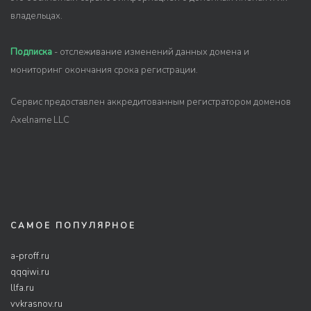
владельцах.
Подписка
- отслеживание изменений данных домена и
мониторинг окончания срока регистрации.
Сервис предоставлен аккредитованным регистратором доменов
Axelname LLC
САМОЕ ПОПУЛЯРНОЕ
a-proff.ru
qqqiwi.ru
llfa.ru
vvkrasnov.ru