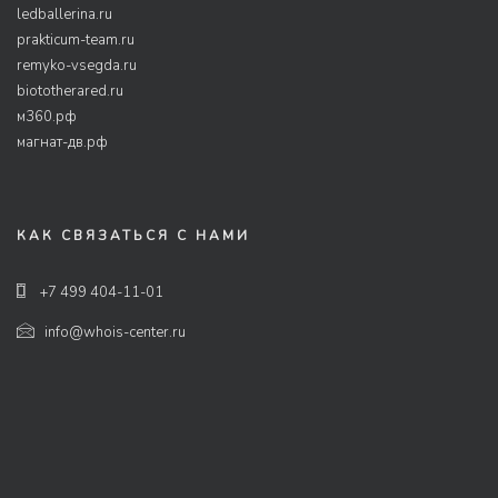
ledballerina.ru
prakticum-team.ru
remyko-vsegda.ru
biototherared.ru
м360.рф
магнат-дв.рф
КАК СВЯЗАТЬСЯ С НАМИ
+7 499 404-11-01
info@whois-center.ru