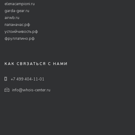
elenacampioni.ru
garda-gear.ru
airwb.ru
папаначас.рф
устоийчивость.рф
фруллатино.рф
КАК СВЯЗАТЬСЯ С НАМИ
+7 499 404-11-01
info@whois-center.ru