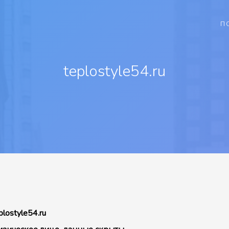
П
teplostyle54.ru
plostyle54.ru