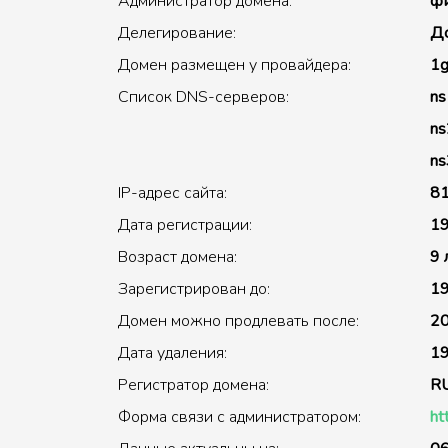
Администратор домена:
фи
Делегирование:
До
Домен размещен у провайдера:
1g
Список DNS-серверов:
ns
ns
ns
IP-адрес сайта:
81
Дата регистрации:
19
Возраст домена:
9 
Зарегистрирован до:
19
Домен можно продлевать после:
20
Дата удаления:
19
Регистратор домена:
R
Форма связи с администратором:
ht