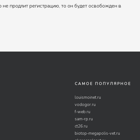
р не продлит регистрацию, то он будет освобожден в
САМОЕ ПОПУЛЯРНОЕ
louismoinet.ru
vodogor.ru
f-web.ru
sam-rp.ru
ct26.ru
biotop-megapolis-vet.ru