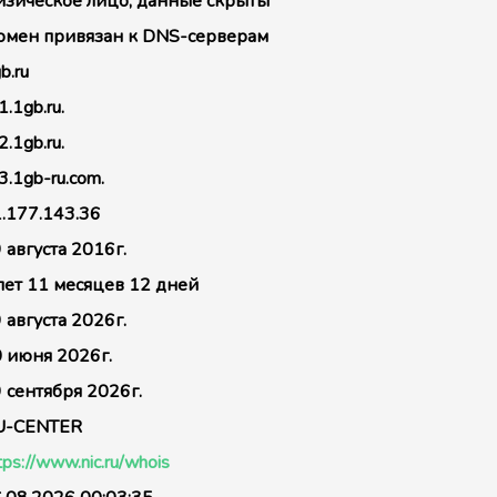
зическое лицо, данные скрыты
мен привязан к DNS-серверам
b.ru
1.1gb.ru.
2.1gb.ru.
3.1gb-ru.com.
.177.143.36
 августа 2016г.
лет 11 месяцев 12 дней
 августа 2026г.
 июня 2026г.
 сентября 2026г.
U-CENTER
tps://www.nic.ru/whois