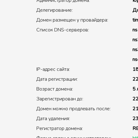
Администратор домена:
юр
Делегирование:
До
Домен размещен у провайдера:
ti
Список DNS-серверов:
ns
ns
ns
ns
IP-адрес сайта:
18
Дата регистрации:
22
Возраст домена:
5 
Зарегистрирован до:
22
Домен можно продлевать после:
21
Дата удаления:
23
Регистратор домена:
R