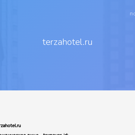
П
terzahotel.ru
rzahotel.ru