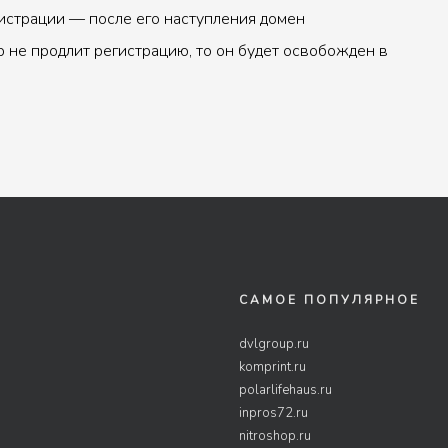
истрации — после его наступления домен
р не продлит регистрацию, то он будет освобожден в
САМОЕ ПОПУЛЯРНОЕ
dvlgroup.ru
komprint.ru
polarlifehaus.ru
inpros72.ru
nitroshop.ru