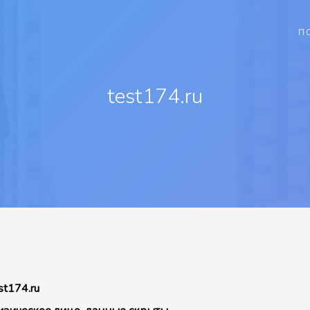
П
test174.ru
st174.ru