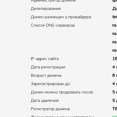
Администратор домена:
фи
Делегирование:
До
Домен размещен у провайдера:
ti
Список DNS-серверов:
ns
ns
ns
ns
IP-адрес сайта:
18
Дата регистрации:
4 
Возраст домена:
8 
Зарегистрирован до:
4 
Домен можно продлевать после:
5 
Дата удаления:
5 
Регистратор домена:
T