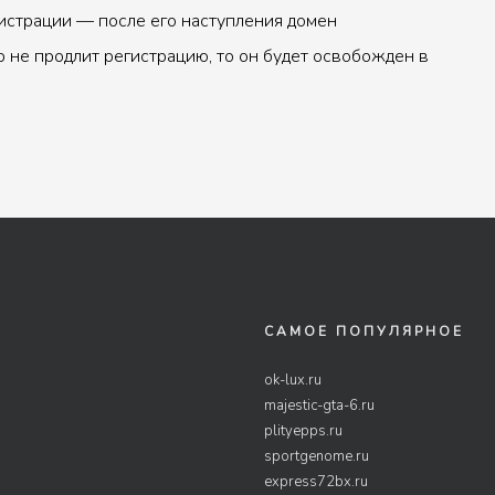
истрации — после его наступления домен
р не продлит регистрацию, то он будет освобожден в
САМОЕ ПОПУЛЯРНОЕ
ok-lux.ru
majestic-gta-6.ru
plityepps.ru
sportgenome.ru
express72bx.ru