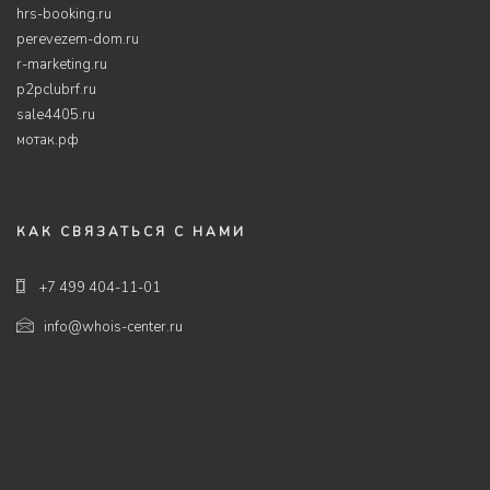
hrs-booking.ru
perevezem-dom.ru
r-marketing.ru
p2pclubrf.ru
sale4405.ru
мотак.рф
КАК СВЯЗАТЬСЯ С НАМИ
+7 499 404-11-01
info@whois-center.ru