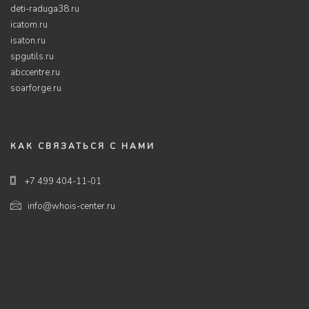
deti-raduga38.ru
icatom.ru
isaton.ru
spgutils.ru
abccentre.ru
soarforge.ru
КАК СВЯЗАТЬСЯ С НАМИ
+7 499 404-11-01
info@whois-center.ru