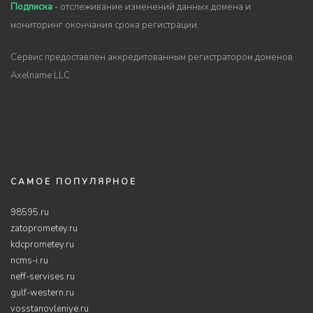
Подписка
- отслеживание изменений данных домена и
мониторинг окончания срока регистрации.
Сервис предоставлен аккредитованным регистратором доменов
Axelname LLC
САМОЕ ПОПУЛЯРНОЕ
98595.ru
zatoprometey.ru
kdcprometey.ru
ncms-i.ru
neff-servises.ru
gulf-western.ru
vosstanovleniye.ru