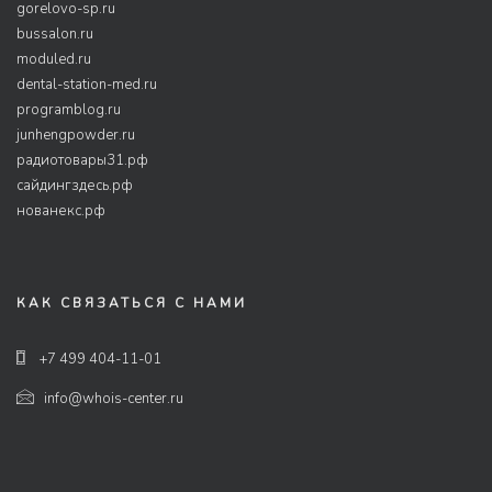
gorelovo-sp.ru
bussalon.ru
moduled.ru
dental-station-med.ru
programblog.ru
junhengpowder.ru
радиотовары31.рф
сайдингздесь.рф
нованекс.рф
КАК СВЯЗАТЬСЯ С НАМИ
+7 499 404-11-01
info@whois-center.ru