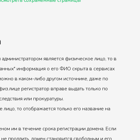
смотреть сохранённые страницы
а
 администратором является физическое лицо, то в
анных" информация о его ФИО скрыта в сервисах
можно в каком-либо другом источнике, даже по
физ.лице регистратор вправе выдать только по
следствия или прокуратуры.
 лицо, то отображается только его название на
ном им в течение срока регистрации домена. Если
 не продлить, домен становится свободным и его