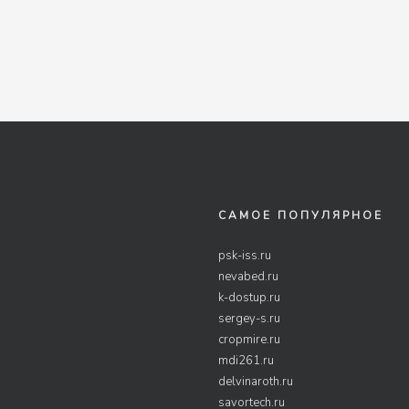
САМОЕ ПОПУЛЯРНОЕ
psk-iss.ru
nevabed.ru
k-dostup.ru
sergey-s.ru
cropmire.ru
mdi261.ru
delvinaroth.ru
savortech.ru