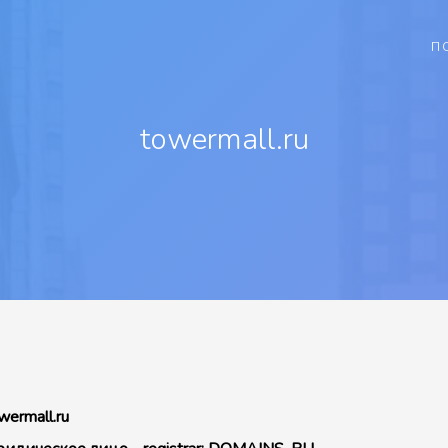
П
towermall.ru
wermall.ru