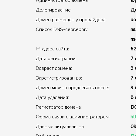
Администратор домена:
юр
Делегирование:
До
Домен размещен у провайдера:
do
Список DNS-серверов:
ns
ns
IP-адрес сайта:
62
Дата регистрации:
7 
Возраст домена:
9 
Зарегистрирован до:
7 
Домен можно продлевать после:
9 
Дата удаления:
8 
Регистратор домена:
D
Форма связи с администратором:
ht
Данные актуальны на:
09