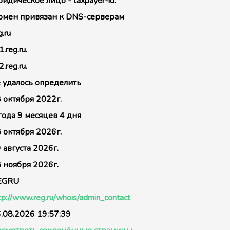
идическое лицо - taxpayer-id:
мен привязан к DNS-серверам
g.ru
1.reg.ru.
2.reg.ru.
 удалось определить
 октября 2022г.
года 9 месяцев 4 дня
 октября 2026г.
 августа 2026г.
 ноября 2026г.
EGRU
tp://www.reg.ru/whois/admin_contact
.08.2026 19:57:39