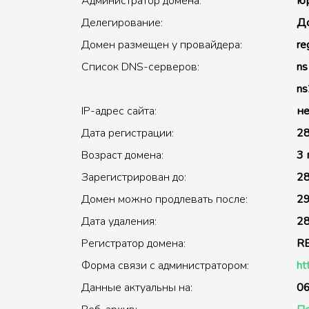
Администратор домена:
юр
Делегирование:
До
Домен размещен у провайдера:
re
Список DNS-серверов:
ns
ns
IP-адрес сайта:
не
Дата регистрации:
28
Возраст домена:
3 
Зарегистрирован до:
28
Домен можно продлевать после:
29
Дата удаления:
28
Регистратор домена:
R
Форма связи с администратором:
ht
Данные актуальны на:
06