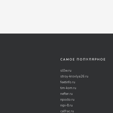
САМОЕ ПОПУЛЯРНОЕ
sl0w.ru
stroy-krovlya26.ru
feetinfo.ru
tim-kom.ru
nefter.ru
npocto.ru
nipi-8.ru
calfrac.ru