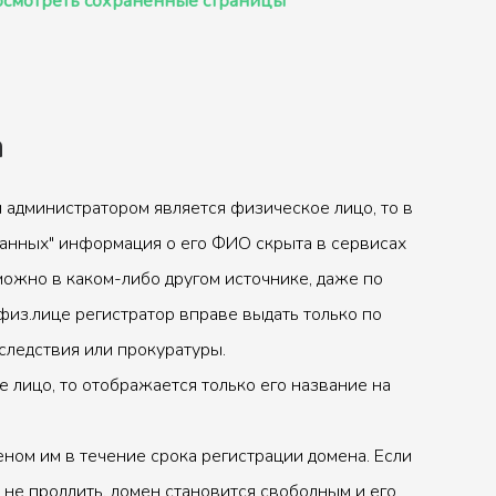
смотреть сохранённые страницы
а
 администратором является физическое лицо, то в
анных" информация о его ФИО скрыта в сервисах
можно в каком-либо другом источнике, даже по
физ.лице регистратор вправе выдать только по
следствия или прокуратуры.
 лицо, то отображается только его название на
ном им в течение срока регистрации домена. Если
 не продлить, домен становится свободным и его