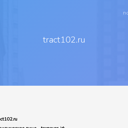
П
tract102.ru
act102.ru