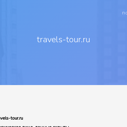
П
travels-tour.ru
avels-tour.ru