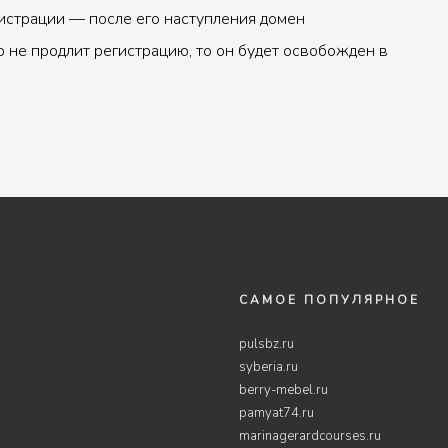
истрации — после его наступления домен
р не продлит регистрацию, то он будет освобожден в
САМОЕ ПОПУЛЯРНОЕ
pulsbz.ru
syberia.ru
berry-mebel.ru
pamyat74.ru
marinagerardcourses.ru