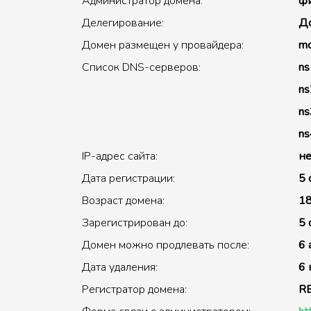
Администратор домена:
фи
Делегирование:
До
Домен размещен у провайдера:
mc
Список DNS-серверов:
ns
ns
ns
ns
IP-адрес сайта:
не
Дата регистрации:
5 
Возраст домена:
18
Зарегистрирован до:
5 
Домен можно продлевать после:
6 
Дата удаления:
6 
Регистратор домена:
R