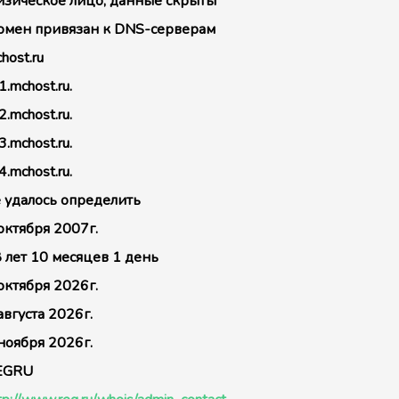
зическое лицо, данные скрыты
мен привязан к DNS-серверам
host.ru
1.mchost.ru.
2.mchost.ru.
3.mchost.ru.
4.mchost.ru.
 удалось определить
октября 2007г.
 лет 10 месяцев 1 день
октября 2026г.
августа 2026г.
ноября 2026г.
EGRU