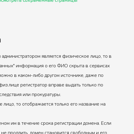
смотреть сохранённые страницы
а
 администратором является физическое лицо, то в
анных" информация о его ФИО скрыта в сервисах
можно в каком-либо другом источнике, даже по
физ.лице регистратор вправе выдать только по
следствия или прокуратуры.
 лицо, то отображается только его название на
ном им в течение срока регистрации домена. Если
 не продлить, домен становится свободным и его