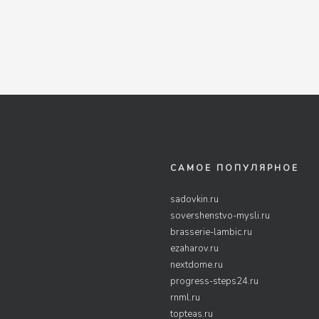
САМОЕ ПОПУЛЯРНОЕ
sadovkin.ru
sovershenstvo-mysli.ru
brasserie-lambic.ru
ezaharov.ru
nextdome.ru
progress-steps24.ru
rnml.ru
topteas.ru