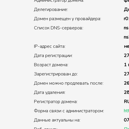
Администратор домена:
фи
Делегирование:
До
Домен размещен у провайдера:
r0
Список DNS-серверов:
ns
ns
IP-адрес сайта:
не
Дата регистрации:
27
Возраст домена:
1 
Зарегистрирован до:
27
Домен можно продлевать после:
26
Дата удаления:
28
Регистратор домена:
R
Форма связи с администратором:
ht
Данные актуальны на:
07